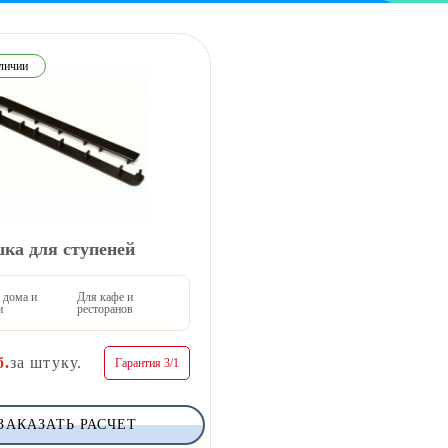
личии
ка для ступеней
 дома и
Для кафе и
и
ресторанов
б.
за штуку.
Гарантия 3/1
ЗАКАЗАТЬ РАСЧЕТ