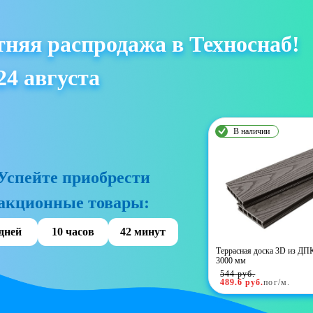
тняя распродажа в Техноснаб!
24 августа
В наличии
Успейте приобрести
акционные товары:
 дней
10 часов
42 минут
Террасная доска 3D из ДПК
3000 мм
544
руб.
489.6
руб.
пог/м.