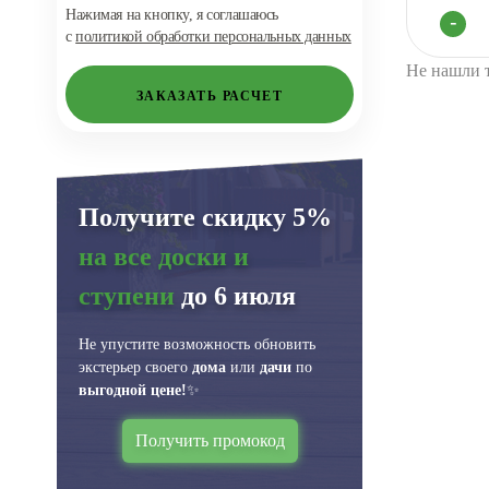
Нажимая на кнопку, я соглашаюсь
с
политикой обработки персональных данных
ЗАКАЗАТЬ РАСЧЕТ
Получите скидку 5%
на все доски и
ступени
до 6 июля
Не упустите возможность обновить
экстерьер своего
дома
или
дачи
по
выгодной цене!
✨
Получить промокод