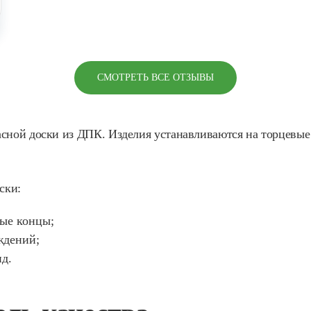
СМОТРЕТЬ ВСЕ ОТЗЫВЫ
асной доски из ДПК. Изделия устанавливаются на торцевы
ски:
лые концы;
ждений;
д.