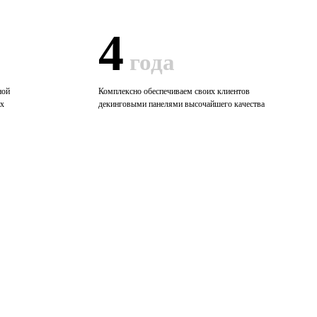
4
года
ной
Комплексно обеспечиваем своих клиентов
их
декинговыми панелями высочайшего качества