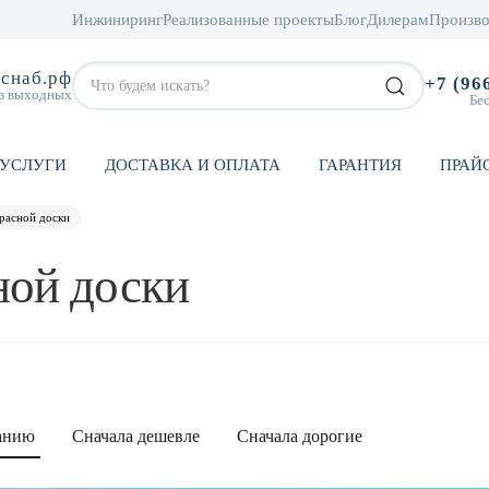
Инжиниринг
Реализованные проекты
Блог
Дилерам
Произво
снаб.рф
+7 (96
ез выходных
Бе
УСЛУГИ
ДОСТАВКА И ОПЛАТА
ГАРАНТИЯ
ПРАЙ
ррасной доски
ной доски
анию
Сначала дешевле
Сначала дорогие