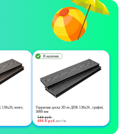
В наличии
 138х26, венге,
Террасная доска 3D из ДПК 138х26 , графит,
3000 мм
544
руб.
489.6
руб.
пог/м.