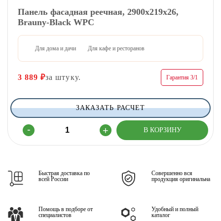
Панель фасадная реечная, 2900х219х26,
Brauny-Black WPC
Для дома и дачи
Для кафе и ресторанов
3 889
₽
за штуку.
Гарантия 3/1
ЗАКАЗАТЬ РАСЧЕТ
Быстрая доставка по
Совершенно вся
всей России
продукция оригинальна
Помощь в подборе от
Удобный и полный
специалистов
каталог