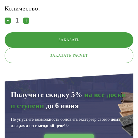
Количество:
ЗАКАЗАТЬ РАСЧЕТ
Получите скидку 5%
на все доски
и ступени
до 6 июня
Не упустите возможность обновить экстерьер своего
дома
или
дачи
по
выгодной цене!
✨