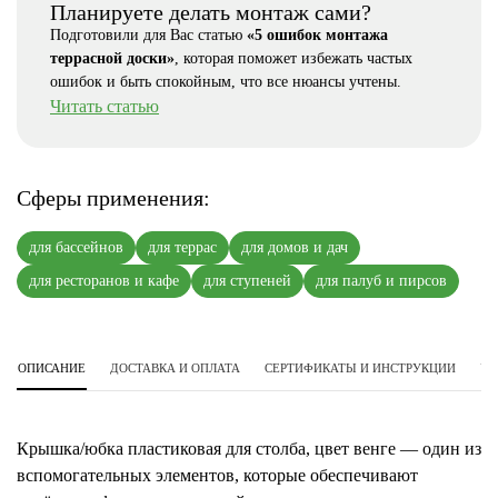
Планируете делать монтаж сами?
Подготовили для Вас статью
«5 ошибок монтажа
террасной доски»
, которая поможет избежать частых
ошибок и быть спокойным, что все нюансы учтены.
Читать статью
Сферы применения:
для бассейнов
для террас
для домов и дач
для ресторанов и кафе
для ступеней
для палуб и пирсов
ОПИСАНИЕ
ДОСТАВКА И ОПЛАТА
СЕРТИФИКАТЫ И ИНСТРУКЦИИ
УС
Крышка/юбка пластиковая для столба, цвет венге — один из
вспомогательных элементов, которые обеспечивают