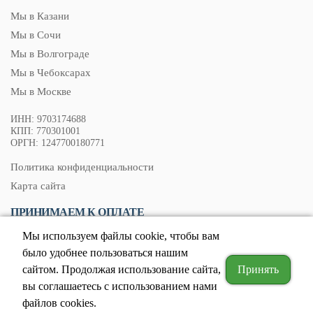
Мы в Казани
Мы в Сочи
Мы в Волгограде
Мы в Чебоксарах
Мы в Москве
ИНН: 9703174688
КПП: 770301001
ОРГН: 1247700180771
Политика конфиденциальности
Карта сайта
ПРИНИМАЕМ К ОПЛАТЕ
Мы используем файлы cookie, чтобы вам
было удобнее пользоваться нашим
сайтом. Продолжая использование сайта,
Принять
© 2026. Все права защищены.
Вся информация, представленная на сайте, носит информационный характер и ни в
вы соглашаетесь c использованием нами
коем случае не является офертой, определенной положениями ст. 437 ГК РФ.
Отправляя сведения через любую электронную форму на этом сайте, вы
файлов cookies.
соглашаетесь на обработку своих персональных данных.