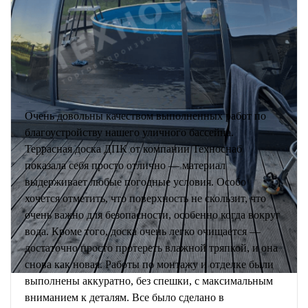
Очень довольны качеством выполненных работ по
благоустройству нашего уличного бассейна.
Террасная доска ДПК от компании Техноснаб
показала себя просто отлично — материал
выдерживает любые погодные условия. Особо
хочется отметить, что поверхность не скользит, что
очень важно для безопасности, особенно когда вокруг
вода. Кроме того, доска очень легко очищается —
достаточно просто протереть влажной тряпкой, и она
снова как новая. Работы по монтажу и отделке были
выполнены аккуратно, без спешки, с максимальным
вниманием к деталям. Все было сделано в