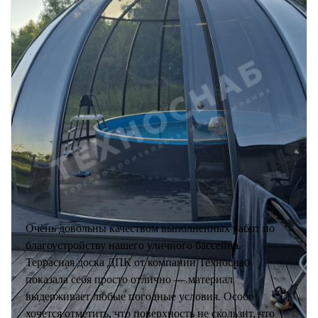
Очень довольны качеством выполненных работ по
благоустройству нашего уличного бассейна.
Террасная доска ДПК от компании Техноснаб
показала себя просто отлично — материал
выдерживает любые погодные условия. Особо
хочется отметить, что поверхность не скользит, что