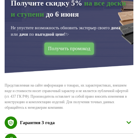
Получите скидку 5%
на все доски
и ступени
до 6 июня
Не упустите возможность обновить экстерьер своего
дома
или
дачи
по
выгодной цене!
✨
Получить промокод
Представленная на сайте информация о товарах, их характеристиках, внешнем
виде и стоимости носит справочный характер и не является публичной офертой
(ст. 437 ГК РФ). Производитель оставляет за собой право вносить изменения в
конструкцию и комплектацию изделий. Для получения точных данных
обращайтесь к менеджерам компании.
Гарантия 3 года