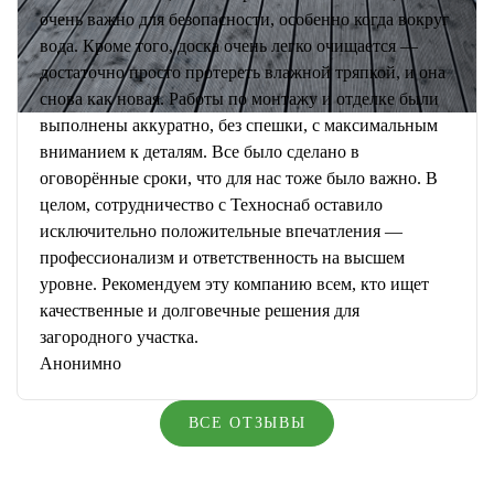
очень важно для безопасности, особенно когда вокруг
вода. Кроме того, доска очень легко очищается —
достаточно просто протереть влажной тряпкой, и она
снова как новая. Работы по монтажу и отделке были
выполнены аккуратно, без спешки, с максимальным
вниманием к деталям. Все было сделано в
оговорённые сроки, что для нас тоже было важно. В
целом, сотрудничество с Техноснаб оставило
исключительно положительные впечатления —
профессионализм и ответственность на высшем
уровне. Рекомендуем эту компанию всем, кто ищет
качественные и долговечные решения для
загородного участка.
Анонимно
ВСЕ ОТЗЫВЫ