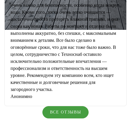
очень важно для безопасности, особенно когда вокруг
вода. Кроме того, доска очень легко очищается —
достаточно просто протереть влажной тряпкой, и она
снова как новая. Работы по монтажу и отделке были
выполнены аккуратно, без спешки, с максимальным
вниманием к деталям. Все было сделано в
оговорённые сроки, что для нас тоже было важно. В
целом, сотрудничество с Техноснаб оставило
исключительно положительные впечатления —
профессионализм и ответственность на высшем
уровне. Рекомендуем эту компанию всем, кто ищет
качественные и долговечные решения для
загородного участка.
Анонимно
ВСЕ ОТЗЫВЫ