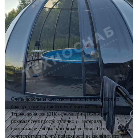
Очень довольны качеством выполненных работ по
благоустройству нашего уличного бассейна.
Террасная доска ДПК от компании Техноснаб
показала себя просто отлично — материал
выдерживает любые погодные условия. Особо
хочется отметить, что поверхность не скользит, что