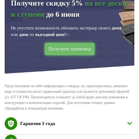
Получите скидку 5%
на все доски
и ступени
до 6 июня
Не упустите возможность обновить экстерьер своего
дома
или
дачи
по
выгодной цене!
✨
Получить промокод
Представленная на сайте информация о товарах, их характеристиках, внешнем
виде и стоимости носит справочный характер и не является публичной офертой
(ст. 437 ГК РФ). Производитель оставляет за собой право вносить изменения в
конструкцию и комплектацию изделий. Для получения точных данных
обращайтесь к менеджерам компании.
Гарантия 3 года