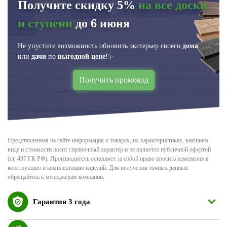
Получите скидку 5%
на все доски
и ступени
до 6 июня
Не упустите возможность обновить экстерьер своего
дома
или
дачи
по
выгодной цене!
✨
Получить промокод
Представленная на сайте информация о товарах, их характеристиках, внешнем
виде и стоимости носит справочный характер и не является публичной офертой
(ст. 437 ГК РФ). Производитель оставляет за собой право вносить изменения в
конструкцию и комплектацию изделий. Для получения точных данных
обращайтесь к менеджерам компании.
Гарантия 3 года