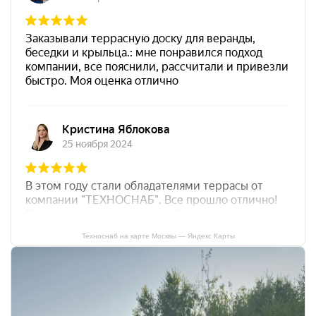
Техноснаб на карте Москвы — Яндекс Карты