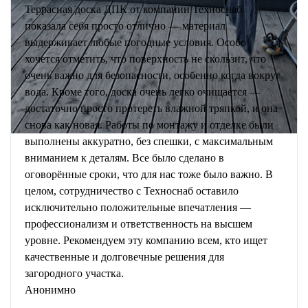
Террасная доска ДПК от компании Техноснаб
показала себя просто отлично — материал
выдерживает любые погодные условия. Особо
хочется отметить, что поверхность не скользит, что
очень важно для безопасности, особенно когда вокруг
вода. Кроме того, доска очень легко очищается —
достаточно просто протереть влажной тряпкой, и она
снова как новая. Работы по монтажу и отделке были
выполнены аккуратно, без спешки, с максимальным
вниманием к деталям. Все было сделано в
оговорённые сроки, что для нас тоже было важно. В
целом, сотрудничество с Техноснаб оставило
исключительно положительные впечатления —
профессионализм и ответственность на высшем
уровне. Рекомендуем эту компанию всем, кто ищет
качественные и долговечные решения для
загородного участка.
Анонимно