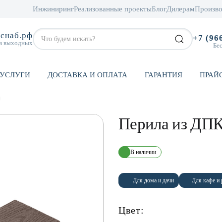
Инжиниринг
Реализованные проекты
Блог
Дилерам
Произво
снаб.рф
+7 (96
ез выходных
Бе
УСЛУГИ
ДОСТАВКА И ОПЛАТА
ГАРАНТИЯ
ПРАЙ
Перила из ДПК
В наличии
Для дома и дачи
Для кафе и 
Цвет: