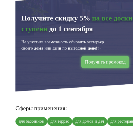
Получите скидку 5%
на все доски
ступени
до 1 сентября
Не упустите возможность обновить экстерьер
своего
дома
или
дачи
по
выгодной цене!
✨
Получить промокод
Сферы применения:
для бассейнов
для террас
для домов и дач
для рестора