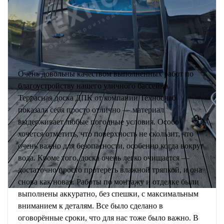
Очень довольны качеством выполненных работ по
благоустройству нашего уличного бассейна.
Террасная доска ДПК от компании Техноснаб
показала себя просто отлично — материал
выдерживает любые погодные условия. Особо
хочется отметить, что поверхность не скользит, что
очень важно для безопасности, особенно когда вокруг
вода. Кроме того, доска очень легко очищается —
достаточно просто протереть влажной тряпкой, и она
снова как новая. Работы по монтажу и отделке были
выполнены аккуратно, без спешки, с максимальным
вниманием к деталям. Все было сделано в
оговорённые сроки, что для нас тоже было важно. В