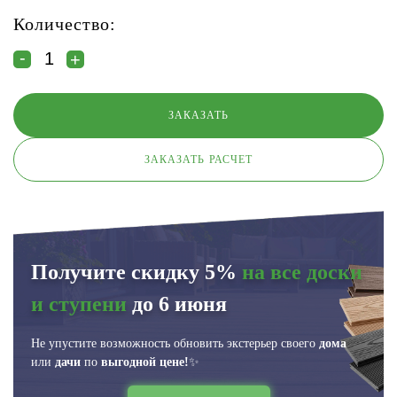
Количество:
ЗАКАЗАТЬ РАСЧЕТ
Получите скидку 5%
на все доски
и ступени
до 6 июня
Не упустите возможность обновить экстерьер своего
дома
или
дачи
по
выгодной цене!
✨