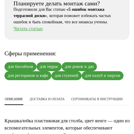
Планируете делать монтаж сами?
Подготовили для Вас статью
«5 ошибок монтажа
террасной доски»
, которая поможет избежать частых
ошибок и быть спокойным, что все нюансы учтены.
Читать статью
Сферы применения:
для бассейнов
для террас
для домов и дач
для ресторанов и кафе
для ступеней
для палуб и пирсов
ОПИСАНИЕ
ДОСТАВКА И ОПЛАТА
СЕРТИФИКАТЫ И ИНСТРУКЦИИ
УС
Крышка/юбка пластиковая для столба, цвет венге — один из
вспомогательных элементов, которые обеспечивают