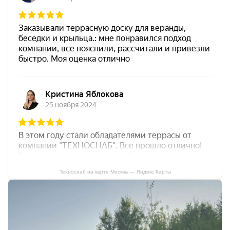
Техноснаб на карте Москвы — Яндекс Карты