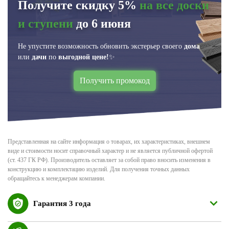
Получите скидку 5%
на все доски
и ступени
до 6 июня
Не упустите возможность обновить экстерьер своего
дома
или
дачи
по
выгодной цене!
✨
Получить промокод
Представленная на сайте информация о товарах, их характеристиках, внешнем
виде и стоимости носит справочный характер и не является публичной офертой
(ст. 437 ГК РФ). Производитель оставляет за собой право вносить изменения в
конструкцию и комплектацию изделий. Для получения точных данных
обращайтесь к менеджерам компании.
Гарантия 3 года