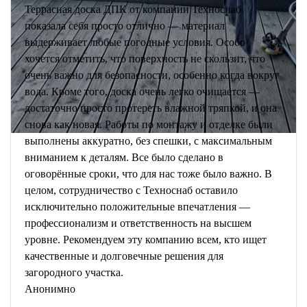
Террасная доска ДПК от компании Техноснаб
показала себя просто отлично — материал
выдерживает любые погодные условия. Особо
хочется отметить, что поверхность не скользит, что
очень важно для безопасности, особенно когда вокруг
вода. Кроме того, доска очень легко очищается —
достаточно просто протереть влажной тряпкой, и она
снова как новая. Работы по монтажу и отделке были
выполнены аккуратно, без спешки, с максимальным
вниманием к деталям. Все было сделано в
оговорённые сроки, что для нас тоже было важно. В
целом, сотрудничество с Техноснаб оставило
исключительно положительные впечатления —
профессионализм и ответственность на высшем
уровне. Рекомендуем эту компанию всем, кто ищет
качественные и долговечные решения для
загородного участка.
Анонимно