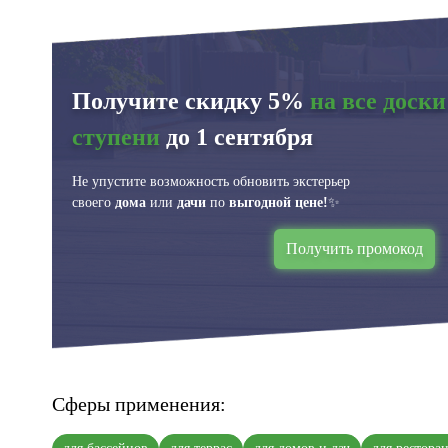
Получите скидку 5%
на все доски
ступени
до 1 сентября
Не упустите возможность обновить экстерьер
своего
дома
или
дачи
по
выгодной цене!
✨
Получить промокод
Сферы применения: