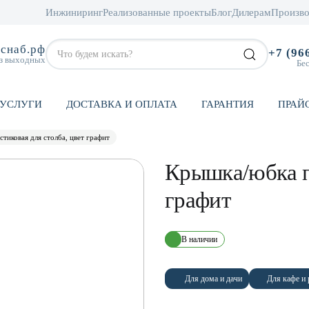
Инжиниринг
Реализованные проекты
Блог
Дилерам
Произво
снаб.рф
+7 (96
ез выходных
Бе
УСЛУГИ
ДОСТАВКА И ОПЛАТА
ГАРАНТИЯ
ПРАЙ
тиковая для столба, цвет графит
Крышка/юбка пл
графит
В наличии
Для дома и дачи
Для кафе и 