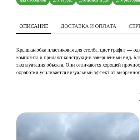
для бассейнов
для террас
для домов и дач
для рестора
ОПИСАНИЕ
ДОСТАВКА И ОПЛАТА
СЕР
Крышка/юбка пластиковая для столба, цвет графит — о
композита и придают конструкции завершённый вид. Бл
эксплуатация объекта. Они отличаются хорошей прочност
обработки усиливается визуальный эффект от выбранног