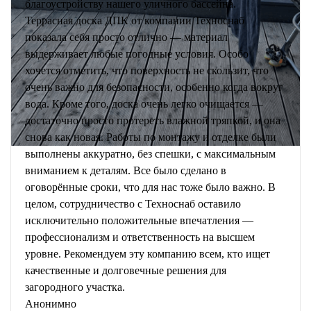
благоустройству нашего уличного бассейна.
Террасная доска ДПК от компании Техноснаб
показала себя просто отлично — материал
выдерживает любые погодные условия. Особо
хочется отметить, что поверхность не скользит, что
очень важно для безопасности, особенно когда вокруг
вода. Кроме того, доска очень легко очищается —
достаточно просто протереть влажной тряпкой, и она
снова как новая. Работы по монтажу и отделке были
выполнены аккуратно, без спешки, с максимальным
вниманием к деталям. Все было сделано в
оговорённые сроки, что для нас тоже было важно. В
целом, сотрудничество с Техноснаб оставило
исключительно положительные впечатления —
профессионализм и ответственность на высшем
уровне. Рекомендуем эту компанию всем, кто ищет
качественные и долговечные решения для
загородного участка.
Анонимно