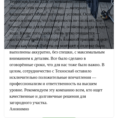
Террасная доска ДПК от компании Техноснаб
показала себя просто отлично — материал
выдерживает любые погодные условия. Особо
хочется отметить, что поверхность не скользит, что
очень важно для безопасности, особенно когда вокруг
вода. Кроме того, доска очень легко очищается —
достаточно просто протереть влажной тряпкой, и она
снова как новая. Работы по монтажу и отделке были
выполнены аккуратно, без спешки, с максимальным
вниманием к деталям. Все было сделано в
оговорённые сроки, что для нас тоже было важно. В
целом, сотрудничество с Техноснаб оставило
исключительно положительные впечатления —
профессионализм и ответственность на высшем
уровне. Рекомендуем эту компанию всем, кто ищет
качественные и долговечные решения для
загородного участка.
Анонимно