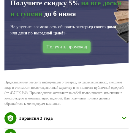
Получите скидку 5%
на все доски
и ступени
до 6 июня
Не упустите возможность обновить экстерьер своего
дома
или
дачи
по
выгодной цене!
✨
Получить промокод
Представленная на сайте информация о товарах, их характеристиках, внешнем
виде и стоимости носит справочный характер и не является публичной офертой
(ст. 437 ГК РФ). Производитель оставляет за собой право вносить изменения в
конструкцию и комплектацию изделий. Для получения точных данных
обращайтесь к менеджерам компании.
Гарантия 3 года