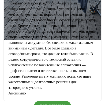
показала себя просто отлично — материал
выдерживает любые погодные условия. Особо
хочется отметить, что поверхность не скользит, что
очень важно для безопасности, особенно когда вокруг
вода. Кроме того, доска очень легко очищается —
достаточно просто протереть влажной тряпкой, и она
снова как новая. Работы по монтажу и отделке были
выполнены аккуратно, без спешки, с максимальным
вниманием к деталям. Все было сделано в
оговорённые сроки, что для нас тоже было важно. В
целом, сотрудничество с Техноснаб оставило
исключительно положительные впечатления —
профессионализм и ответственность на высшем
уровне. Рекомендуем эту компанию всем, кто ищет
качественные и долговечные решения для
загородного участка.
Анонимно