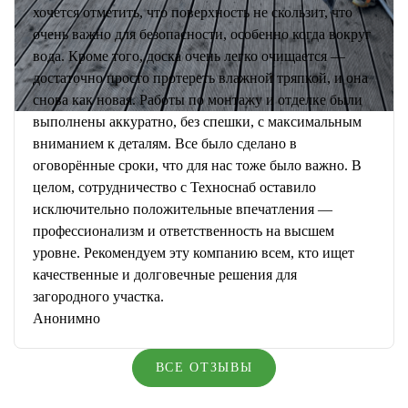
хочется отметить, что поверхность не скользит, что
очень важно для безопасности, особенно когда вокруг
вода. Кроме того, доска очень легко очищается —
достаточно просто протереть влажной тряпкой, и она
снова как новая. Работы по монтажу и отделке были
выполнены аккуратно, без спешки, с максимальным
вниманием к деталям. Все было сделано в
оговорённые сроки, что для нас тоже было важно. В
целом, сотрудничество с Техноснаб оставило
исключительно положительные впечатления —
профессионализм и ответственность на высшем
уровне. Рекомендуем эту компанию всем, кто ищет
качественные и долговечные решения для
загородного участка.
Анонимно
ВСЕ ОТЗЫВЫ