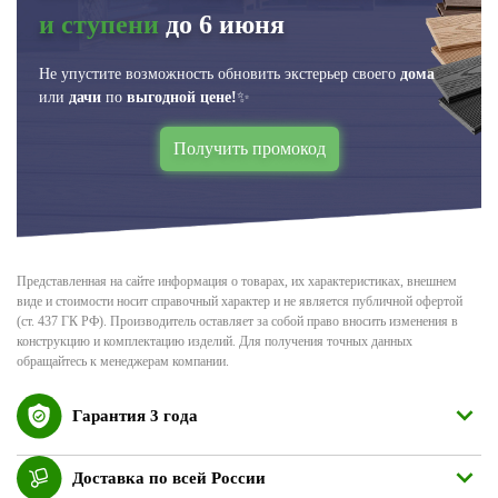
и ступени
до 6 июня
Не упустите возможность обновить экстерьер своего
дома
или
дачи
по
выгодной цене!
✨
Получить промокод
Представленная на сайте информация о товарах, их характеристиках, внешнем
виде и стоимости носит справочный характер и не является публичной офертой
(ст. 437 ГК РФ). Производитель оставляет за собой право вносить изменения в
конструкцию и комплектацию изделий. Для получения точных данных
обращайтесь к менеджерам компании.
Гарантия 3 года
Доставка по всей России