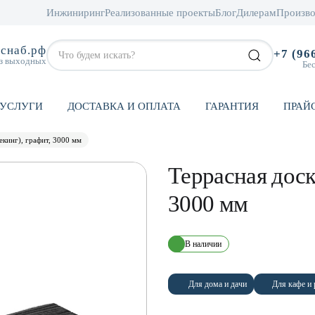
Инжиниринг
Реализованные проекты
Блог
Дилерам
Произво
снаб.рф
+7 (96
ез выходных
Бе
УСЛУГИ
ДОСТАВКА И ОПЛАТА
ГАРАНТИЯ
ПРАЙ
екинг), графит, 3000 мм
Террасная доск
3000 мм
В наличии
Для дома и дачи
Для кафе и 