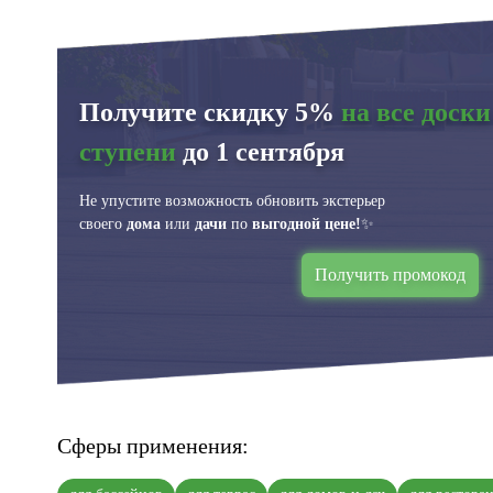
Получите скидку 5%
на все доски
ступени
до 1 сентября
Не упустите возможность обновить экстерьер
своего
дома
или
дачи
по
выгодной цене!
✨
Получить промокод
Сферы применения: