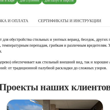
нов и кафе
для ступеней
для палуб и пирсов
КА И ОПЛАТА
СЕРТИФИКАТЫ И ИНСТРУКЦИИ
ит для обустройства стильных и уютных веранд, беседок, других
е, температурным перепадам, грибкам и различным вредителям. 
я.
 дерево) обеспечивает как стильный внешний вид, так и хорошие
ний: от традиционной палубной раскладки до сложных узоров.
Проекты наших клиенто